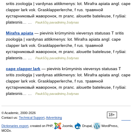
sritis zoologija | vardynas atitikmenys: lot. Mirafra apiata angl. cape
clapper lark vok. Grasklapperlerche, f rus. травяной
кустарниковый жаворонок, m pranc. alouette bateleuse, f ryšiai:
platesnis… …
Paukščių pavadinimų žodynas
Mirafra apiata
— pievinis krūmyninis vieversys statusas T sritis
zoologija | vardynas atitikmenys: lot. Mirafra apiata angl. cape
clapper lark vok. Grasklapperlerche, f rus. травяной
кустарниковый жаворонок, m pranc. alouette bateleuse, f ryšiai:
platesnis… …
Paukščių pavadinimų žodynas
cape clapper lark
— pievinis krūmyninis vieversys statusas T
sritis zoologija | vardynas atitikmenys: lot. Mirafra apiata angl. cape
clapper lark vok. Grasklapperlerche, f rus. травяной
кустарниковый жаворонок, m pranc. alouette bateleuse, f ryšiai:
platesnis… …
Paukščių pavadinimų žodynas
© Academic, 2000-2026
18+
Contact us:
Technical Support
,
Advertising
Dictionaries export
, created on PHP,
Joomla,
Drupal,
WordPress,
MODx.