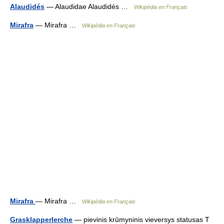
Alaudidés
— Alaudidae Alaudidés …
Wikipédia en Français
Mirafra
— Mirafra …
Wikipédia en Français
Mirafra
— Mirafra …
Wikipédia en Français
Grasklapperlerche
— pievinis krūmyninis vieversys statusas T