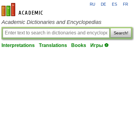
RU
DE
ES
FR
en-academic.com
Academic Dictionaries and Encyclopedias
Search!
Interpretations
Translations
Books
Игры ⚽