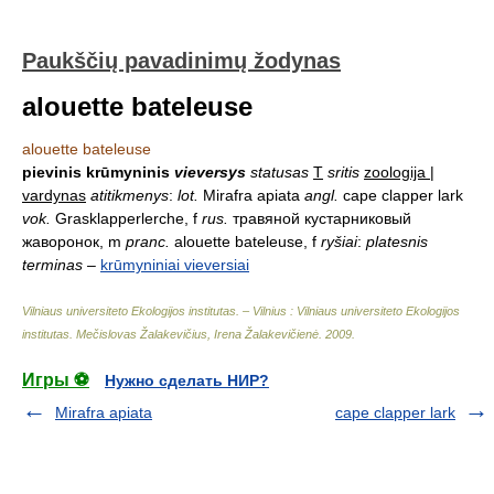
Paukščių pavadinimų žodynas
alouette bateleuse
alouette bateleuse
pievinis krūmyninis
vieversys
statusas
T
sritis
zoologija |
vardynas
atitikmenys
:
lot.
Mirafra apiata
angl.
cape clapper lark
vok.
Grasklapperlerche, f
rus.
травяной кустарниковый
жаворонок, m
pranc.
alouette bateleuse, f
ryšiai
:
platesnis
terminas
–
krūmyniniai vieversiai
Vilniaus universiteto Ekologijos institutas. – Vilnius : Vilniaus universiteto Ekologijos
institutas
.
Mečislovas Žalakevičius, Irena Žalakevičienė
.
2009
.
Игры ⚽
Нужно сделать НИР?
Mirafra apiata
cape clapper lark