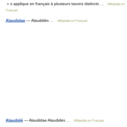
» s applique en français à plusieurs taxons distincts …
Wikipédia en
Français
Alaudidae
— Alaudidés …
Wikipédia en Français
Alaudidé
— Alaudidae Alaudidés …
Wikipédia en Français